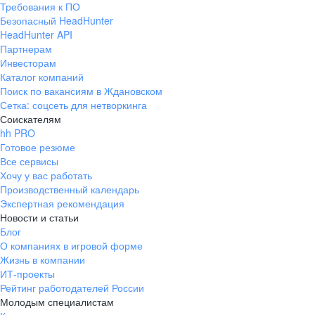
Требования к ПО
pr@ural.hh.ru
Безопасный HeadHunter
HeadHunter API
Краснодар
Партнерам
Инвесторам
ул. Янковского, д. 169, 7 этаж,
Каталог компаний
706 каб.
Поиск по вакансиям в Ждановском
+7 861 205-55-57
Сетка: соцсеть для нетворкинга
pr@krd.hh.ru
Соискателям
hh PRO
Готовое резюме
Владивосток
Все сервисы
пер. Ланинский д. 4, офис 3.4
Хочу у вас работать
Производственный календарь
+7 423 202-33-28
Экспертная рекомендация
pr@dv.hh.ru
Новости и статьи
Блог
Новосибирск
О компаниях в игровой форме
Жизнь в компании
ул. Большевистская, д. 35,
ИТ-проекты
помещение 21
Рейтинг работодателей России
+7 383 207-94-64
Молодым специалистам