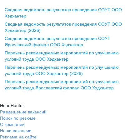
Сводная ведомость результатов проведения СОУТ ООО
Воронеж
Хэдхантер
Сводная ведомость результатов проведения СОУТ ООО
ул. Комиссаржевской, д. 10,
Хэдхантер (2026)
офис 1212
Сводная ведомость результатов проведения СОУТ
+7 473 280-05-05
Ярославский филиал ООО Хэдхантер
pr@vrn.hh.ru
Перечень рекомендуемых мероприятий по улучшению
условий труда ООО Хэдхантер
Казань
Перечень рекомендуемых мероприятий по улучшению
ул. Спартаковская, д. 2А, этаж 3,
условий труда ООО Хэдхантер (2026)
помещение 15
Перечень рекомендуемых мероприятий по улучшению
условий труда Ярославский филиал ООО Хэдхантер
+7 843 212-12-50
pr@kzn.hh.ru
HeadHunter
Размещение вакансий
Екатеринбург
Поиск по резюме
ул. Боевых Дружин, стр. 20,
О компании
5 этаж, офис 505, 521
Наши вакансии
Реклама на сайте
+7 343 226-79-99