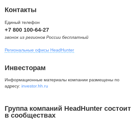
Контакты
Единый телефон
+7 800 100-64-27
звонок из регионов России бесплатный
Региональные офисы HeadHunter
Москва
Инвесторам
внутригородская территория
Информационные материалы компании размещены по
Муниципальный округ Тверской,
адресу:
investor.hh.ru
2-я Брестская ул., д. 48,
помещение 25
+7 495 974-64-27
Группа компаний HeadHunter состоит
+7 495 980-64-27
в сообществах
+7 495 134-92-24
press@hh.ru