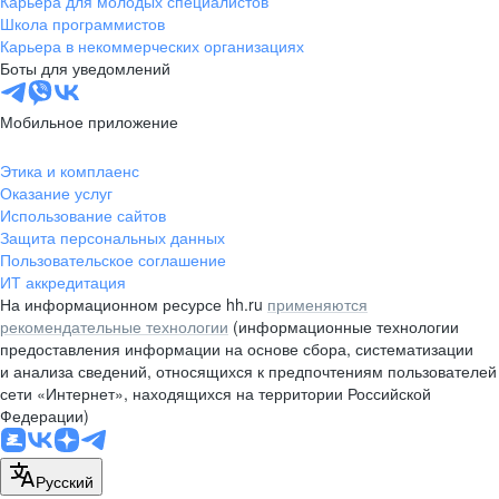
Карьера для молодых специалистов
pr@nsk.hh.ru
Школа программистов
Карьера в некоммерческих организациях
Минск
Боты для уведомлений
пр-т Дзержинского, д. 57,
10 этаж, помещение 45-1
Мобильное приложение
+375 (17)
336-03-02
Этика и комплаенс
pr@rabota.by
Оказание услуг
Использование сайтов
Алматы
Защита персональных данных
Пользовательское соглашение
пр. Абая, д. 151, БЦ Алатау,
ИТ аккредитация
12 этаж, офис 1209
На информационном ресурсе hh.ru
применяются
+7 727 232-13-13
рекомендательные технологии
(информационные технологии
pr@headhunter.com.kz
предоставления информации на основе сбора, систематизации
и анализа сведений, относящихся к предпочтениям пользователей
сети «Интернет», находящихся на территории Российской
Федерации)
Русский