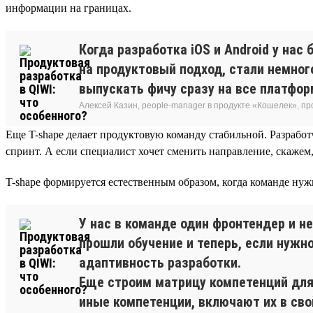
информации на границах.
Когда разработка iOS и Android у на
на продуктовый подход, стали немног
выпускать фичу сразу на все платфор
Алексей Казин, people-manager в продукте «Кошелек», п
Еще T-shape делает продуктовую команду стабильной. Разрабо
спринт. А если специалист хочет сменить направление, скажем, 
T-shape формируется естественным образом, когда команде нуж
У нас в команде один фронтендер и н
прошли обучение и теперь, если нужн
адаптивность разработки.
Еще строим матрицу компетенций для 
иные компетенции, включают их в сво