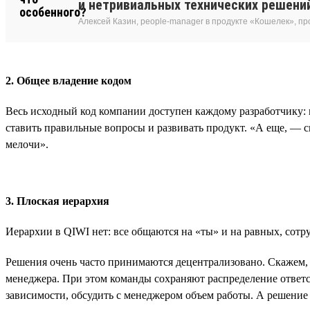
и нетривиальных технических решени
Алексей Казин, people-manager в продукте «Кошелек», п
2. Общее владение кодом
Весь исходный код компании доступен каждому разработчику: м
ставить правильные вопросы и развивать продукт. «А еще, — 
мелочи».
3. Плоская иерархия
Иерархии в QIWI нет: все общаются на «ты» и на равных, сотр
Решения очень часто принимаются децентрализовано. Скажем, ес
менеджера. При этом команды сохраняют распределение ответс
зависимости, обсудить с менеджером объем работы. А решение