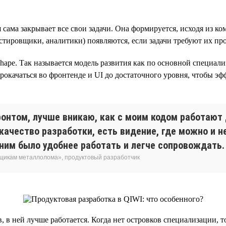
сама закрывает все свои задачи. Она формируется, исходя из к
естировщики, аналитики) появляются, если задачи требуют их про
shape. Так называется модель развития как по основной специали
прокачаться во фронтенде и UI до достаточного уровня, чтобы э
фронтом, лучше вникаю, как с моим кодом работаю
качество разработки, есть видение, где можно и 
 ним было удобнее работать и легче сопровождать.
вщикам металлолома», продуктовый разработчик
в, в ней лучше работается. Когда нет островков специализации,