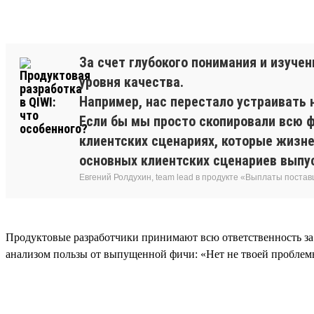
За счет глубокого понимания и изуче
уровня качества.
Например, нас перестало устраивать 
Если бы мы просто скопировали всю ф
клиентских сценариях, которые жизн
основных клиентских сценариев выпус
Евгений Ролдухин, team lead в продукте «Выплаты поста
Продуктовые разработчики принимают всю ответственность за до
анализом пользы от выпущенной фичи: «Нет не твоей проблемы,