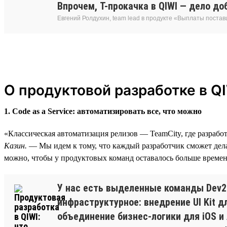
Впрочем, T-прокачка в QIWI — дело д
Евгений Ролдухин, team lead в продукте «Выплаты поста
О продуктовой разработке в Q
1. Code as a Service: автоматизировать все, что можно
«Классическая автоматизация релизов — TeamCity, где разраб
Казин.
— Мы идем к тому, что каждый разработчик сможет делат
можно, чтобы у продуктовых команд оставалось больше времени
У нас есть выделенные команды Dev2
инфраструктурное: внедрение UI Kit 
объединение бизнес-логики для iOS и 