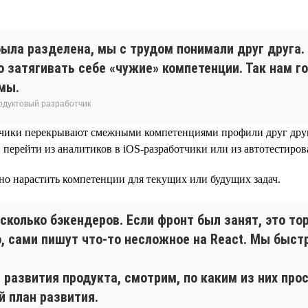
с была разделена, мы с трудом понимали друг друг
о затягивать себе «чужие» компетенции. Так нам г
мы.
родуктовый разработчик
тчики перекрывают смежными компетенциями профили друг друга,
перейти из аналитиков в iOS-разработчики или из автотестирован
но нарастить компетенции для текущих или будущих задач.
есколько бэкендеров. Если фронт был занят, это т
о, сами пишут что-то несложное на React. Мы бы
развития продукта, смотрим, по каким из них прос
й план развития.