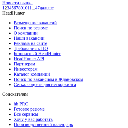
Новости рынка
1
2
3
4
5
6
7
8
9
10
11
...
47
дальше
HeadHunter
Размещение вакансий
Поиск по резюме
О компании
Наши вакансии
Реклама на сайте
Требования к ПО
Безопасный HeadHunter
HeadHunter API
Партнерам
Инвесторам
Каталог компаний
Поиск по вакансиям в Ждановском
Сетка: соцсеть для нетворкинга
Соискателям
hh PRO
Готовое резюме
Все сервисы
Хочу у вас работать
Производственный календарь