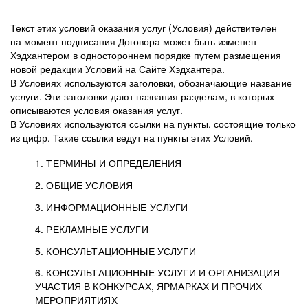
Текст этих условий оказания услуг (Условия) действителен
на момент подписания Договора может быть изменен
Хэдхантером в одностороннем порядке путем размещения
новой редакции Условий на Сайте Хэдхантера.
В Условиях используются заголовки, обозначающие название
услуги. Эти заголовки дают названия разделам, в которых
описываются условия оказания услуг.
В Условиях используются ссылки на пункты, состоящие только
из цифр. Такие ссылки ведут на пункты этих Условий.
1. ТЕРМИНЫ И ОПРЕДЕЛЕНИЯ
2. ОБЩИЕ УСЛОВИЯ
3. ИНФОРМАЦИОННЫЕ УСЛУГИ
1.1. Хэдхантер, или
Хэдхантер, ООО
4. РЕКЛАМНЫЕ УСЛУГИ
HeadHunter, или
«Хэдхантер», ИНН
2.1. Типы и статусы регистрации
5. КОНСУЛЬТАЦИОННЫЕ УСЛУГИ
Исполнитель
7718620740, адрес:
Типы регистрации
3.1. Предоставление доступа к базе данных
2.2. Активация услуг
6. КОНСУЛЬТАЦИОННЫЕ УСЛУГИ И ОРГАНИЗАЦИЯ
125047, г. Москва,
резюме с предложениями Соискателей
Описание и активация
УЧАСТИЯ В КОНКУРСАХ, ЯРМАРКАХ И ПРОЧИХ
2.1.1. Заказчику может быть присвоен один
4.0. Общие условия оказания рекламных услуг
внутригородская
о трудоустройстве с возможностью просмотра
МЕРОПРИЯТИЯХ
из Типов регистраций.
территория
4.0.1. Хэдхантер оказывает Заказчику услугу